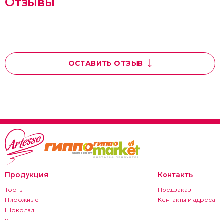
Отзывы
Нам важно, что вы думаете!
ОСТАВИТЬ ОТЗЫВ
Мы будем рады услышать ваш отзыв о нашей
продукции
Общая оценка
Имя
Продукция
Контакты
Email
Торты
Предзаказ
Пирожные
Контакты и адреса
Шоколад